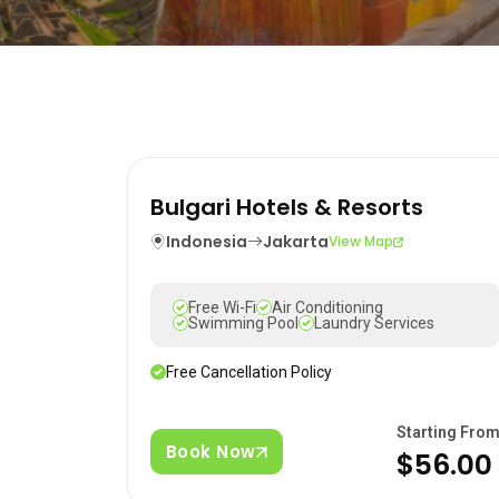
Bulgari Hotels & Resorts
Indonesia
Jakarta
View Map
Free Wi-Fi
Air Conditioning
Swimming Pool
Laundry Services
Free Cancellation Policy
Starting Fro
Book Now
$56.00