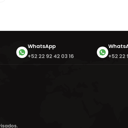
WhatsApp
Whats
+52 22 92 42 03 16
+52 22 
visados.