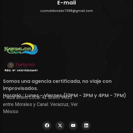
E-mail
Luzmaldonado7398@gmail.com
Somos una agencia certificada, no viaje con
improvisados.
Horario : Lunes - Viernes (12PM - 3PM y 4PM - 7PM)
Plaza Bravo Local 42 Bravo #823
entre Morales y Canal. Veracruz, Ver.
México