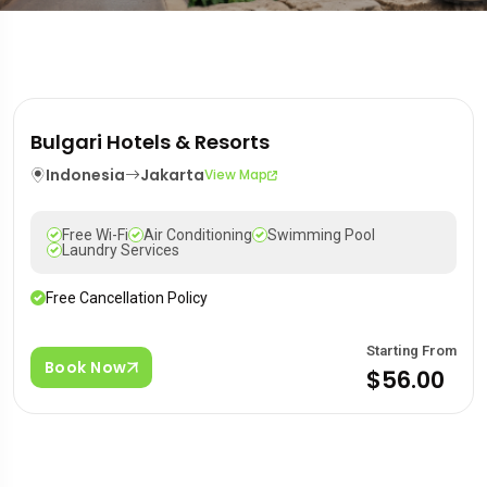
Bulgari Hotels & Resorts
Indonesia
Jakarta
View Map
Free Wi-Fi
Air Conditioning
Swimming Pool
Laundry Services
Free Cancellation Policy
Starting From
Book Now
$56.00