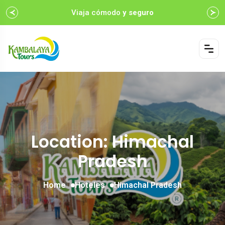
Viaja cómodo
y seguro
Location: Himachal
Pradesh
Home
Hoteles
Himachal Pradesh