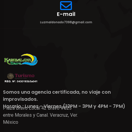
E-mail
Luzmaldonado7398@gmail.com
Somos una agencia certificada, no viaje con
improvisados.
Horario : Lunes - Viernes (12PM - 3PM y 4PM - 7PM)
Plaza Bravo Local 42 Bravo #823
entre Morales y Canal. Veracruz, Ver.
México