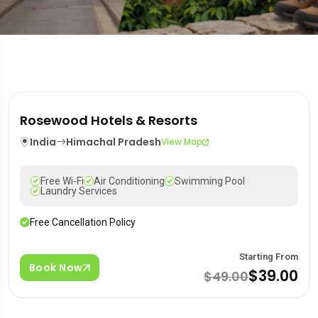
Rosewood Hotels & Resorts
India
Himachal Pradesh
View Map
Free Wi-Fi
Air Conditioning
Swimming Pool
Laundry Services
Free Cancellation Policy
Starting From
Book Now
$39.00
$49.00