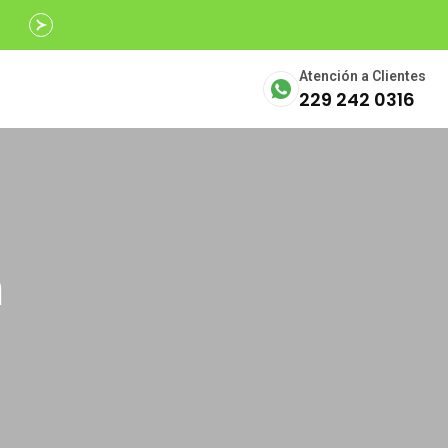
Avalados por
SECTUR
Atención a Clientes
229 242 0316
n