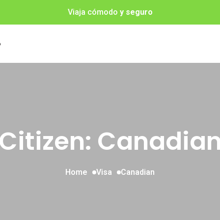
Viaja cómodo
y seguro
o
Citizen: Canadia
Home
Visa
Canadian