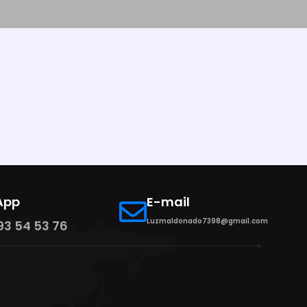
App
E-mail
Luzmaldonado7398@gmail.com
93 54 53 76