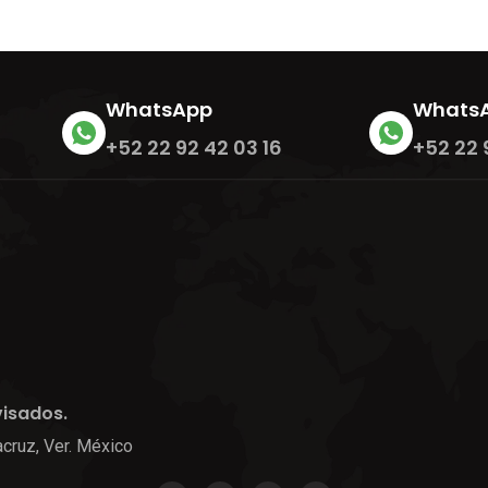
WhatsApp
Whats
+52 22 92 42 03 16
+52 22 
visados.
cruz, Ver. México