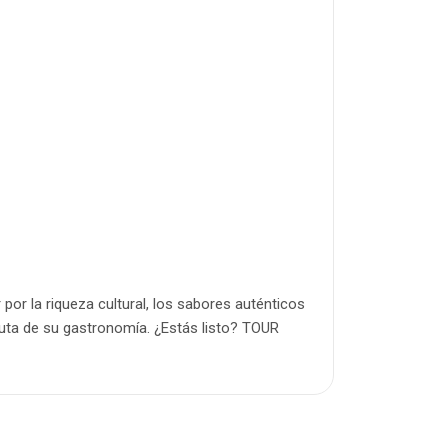
Tour Gu
 por la riqueza cultural, los sabores auténticos
Texto de Tour
ruta de su gastronomía. ¿Estás listo? TOUR