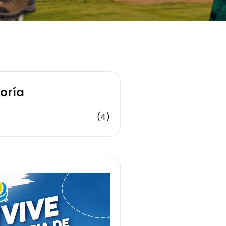
oría
(4)