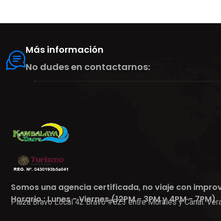
Más información
No dudes en contactarnos:
Somos una agencia certificada, no viaje con impro
Horario : Lunes - Viernes (12PM - 3PM y 4PM - 7PM)
Plaza Bravo Local 42 Bravo #823 entre Morales y Canal. Vera