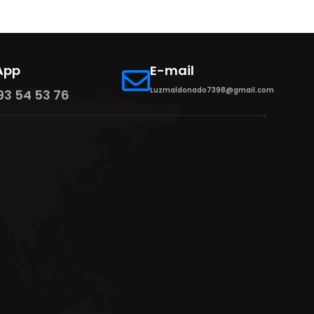
App
E-mail
Luzmaldonado7398@gmail.com
93 54 53 76