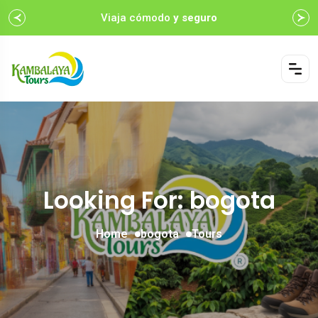
Viaja cómodo
y seguro
Looking For:
bogota
Home
bogota
Tours